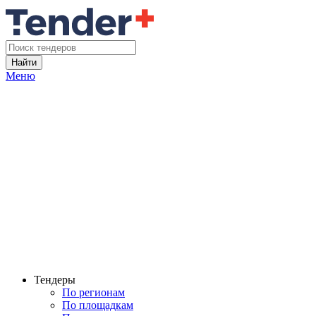
Найти
Меню
Тендеры
По регионам
По площадкам