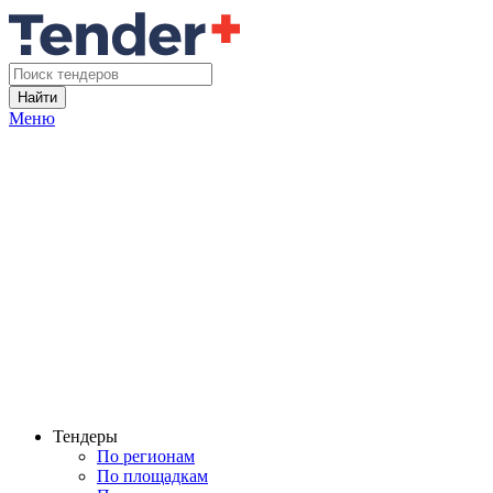
Найти
Меню
Тендеры
По регионам
По площадкам