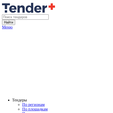
Найти
Меню
Тендеры
По регионам
По площадкам