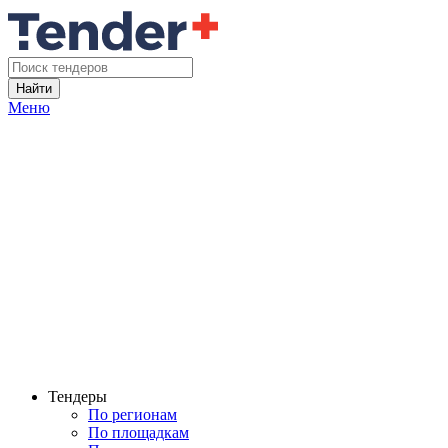
Найти
Меню
Тендеры
По регионам
По площадкам