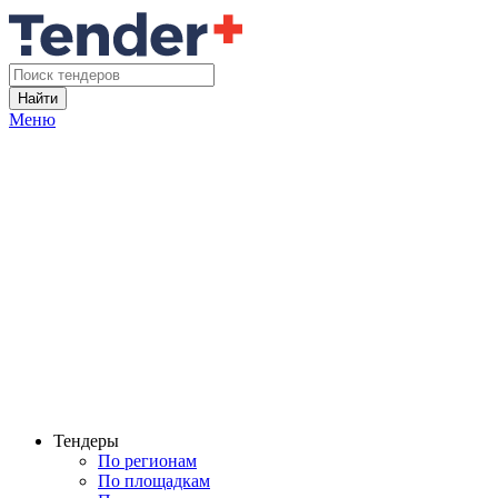
Найти
Меню
Тендеры
По регионам
По площадкам