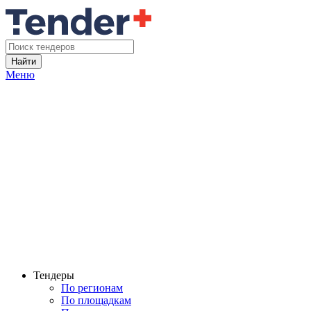
Найти
Меню
Тендеры
По регионам
По площадкам