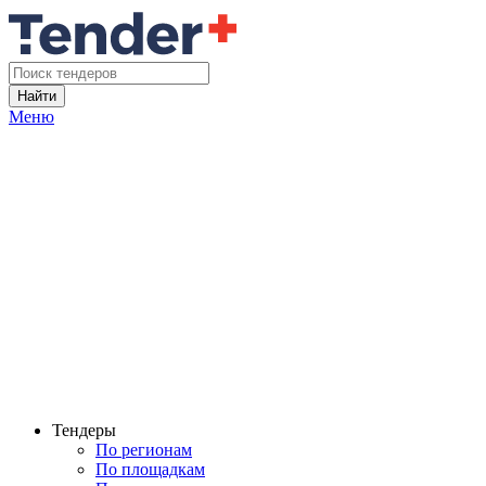
Найти
Меню
Тендеры
По регионам
По площадкам