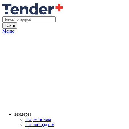
Найти
Меню
Тендеры
По регионам
По площадкам