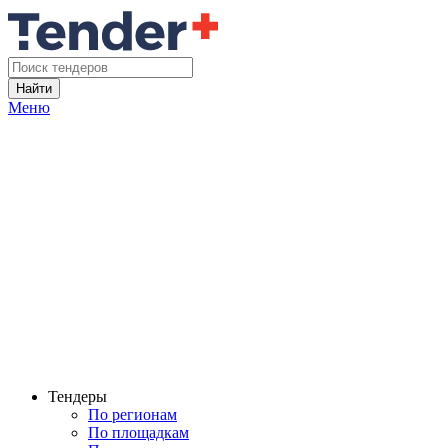
Найти
Меню
Тендеры
По регионам
По площадкам