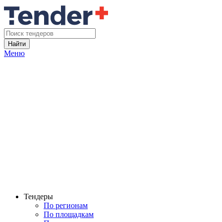
Найти
Меню
Тендеры
По регионам
По площадкам