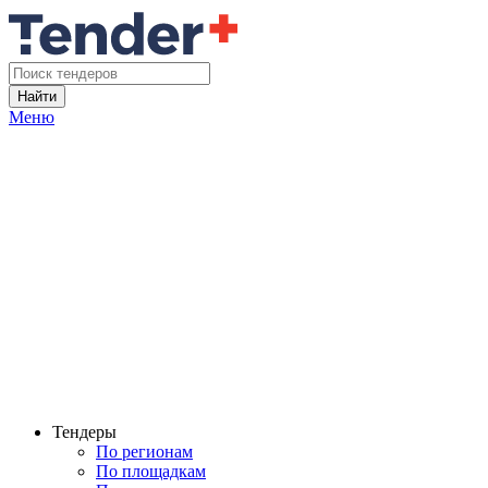
Найти
Меню
Тендеры
По регионам
По площадкам