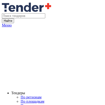
Найти
Меню
Тендеры
По регионам
По площадкам