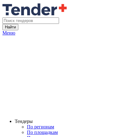
Найти
Меню
Тендеры
По регионам
По площадкам