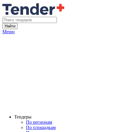
Найти
Меню
Тендеры
По регионам
По площадкам