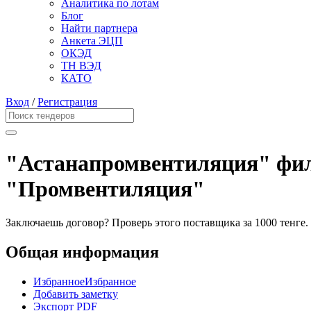
Аналитика по лотам
Блог
Найти партнера
Анкета ЭЦП
ОКЭД
ТН ВЭД
КАТО
Вход
/
Регистрация
"Астанапромвентиляция" фил
"Промвентиляция"
Заключаешь договор? Проверь этого поставщика
за 1000 тенге.
Общая информация
Избранное
Избранное
Добавить заметку
Экспорт PDF