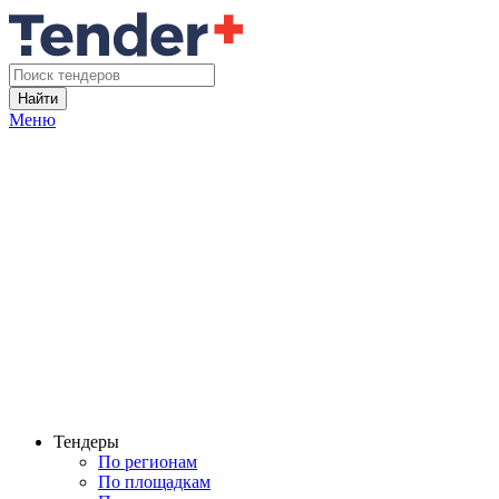
Найти
Меню
Тендеры
По регионам
По площадкам