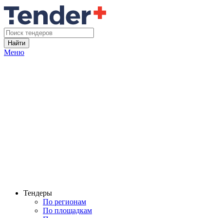
Найти
Меню
Тендеры
По регионам
По площадкам