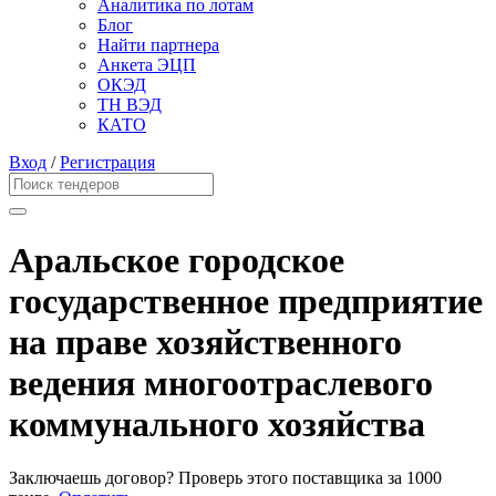
Аналитика по лотам
Блог
Найти партнера
Анкета ЭЦП
ОКЭД
ТН ВЭД
КАТО
Вход
/
Регистрация
Аральское городское
государственное предприятие
на праве хозяйственного
ведения многоотраслевого
коммунального хозяйства
Заключаешь договор? Проверь этого поставщика
за 1000