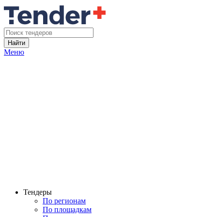
Найти
Меню
Тендеры
По регионам
По площадкам