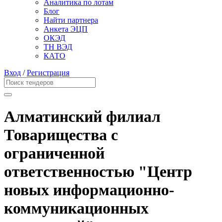
Аналитика по лотам
Блог
Найти партнера
Анкета ЭЦП
ОКЭД
ТН ВЭД
КАТО
Вход
/
Регистрация
Алматинский филиал
Товарищества с
ограниченной
ответственностью "Центр
новых информационно-
коммуникационных