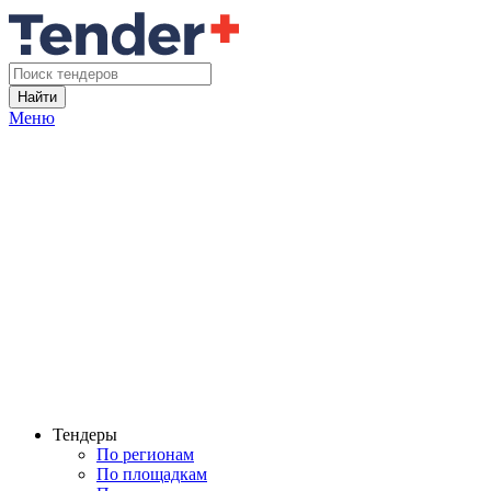
Найти
Меню
Тендеры
По регионам
По площадкам