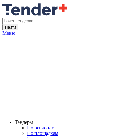
Найти
Меню
Тендеры
По регионам
По площадкам