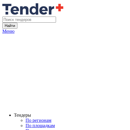
Найти
Меню
Тендеры
По регионам
По площадкам