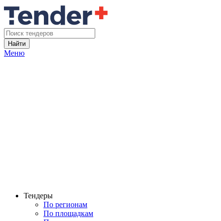
Найти
Меню
Тендеры
По регионам
По площадкам