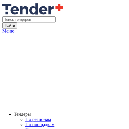
Найти
Меню
Тендеры
По регионам
По площадкам