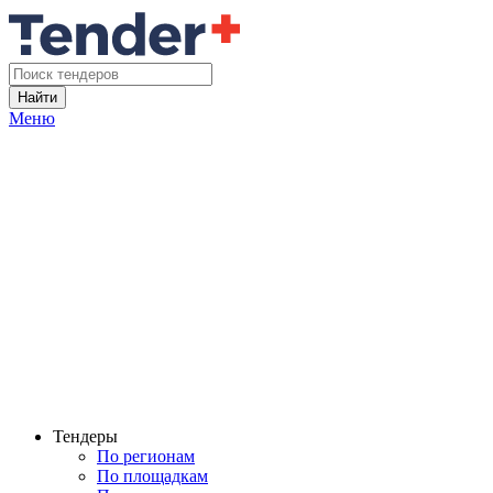
Найти
Меню
Тендеры
По регионам
По площадкам