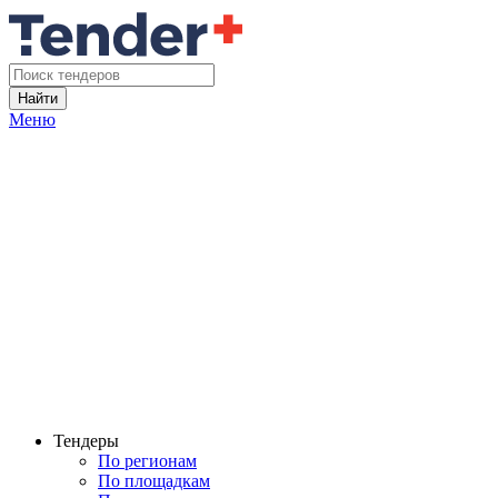
Найти
Меню
Тендеры
По регионам
По площадкам