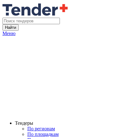
Найти
Меню
Тендеры
По регионам
По площадкам