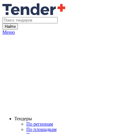
Найти
Меню
Тендеры
По регионам
По площадкам