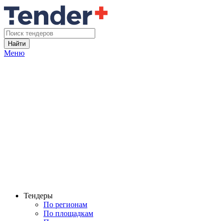
Найти
Меню
Тендеры
По регионам
По площадкам