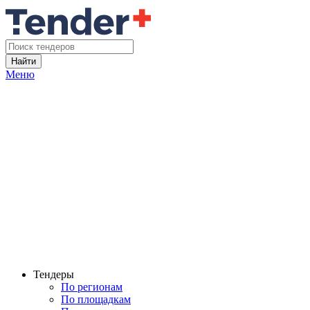
Найти
Меню
Тендеры
По регионам
По площадкам