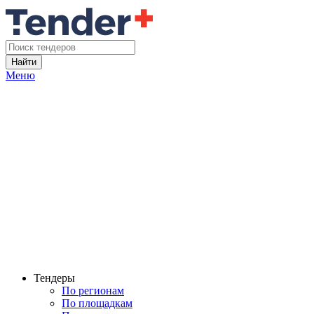
Найти
Меню
Тендеры
По регионам
По площадкам