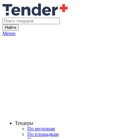
Найти
Меню
Тендеры
По регионам
По площадкам