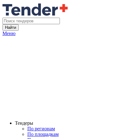
Найти
Меню
Тендеры
По регионам
По площадкам