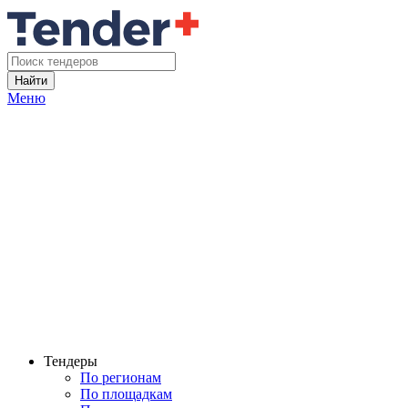
Найти
Меню
Тендеры
По регионам
По площадкам