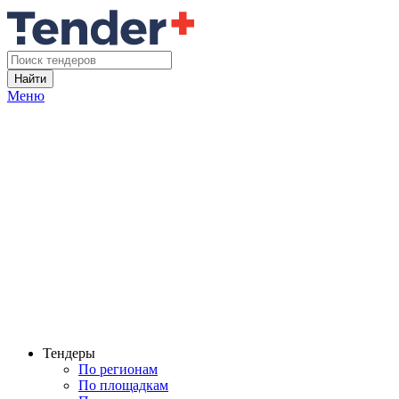
Найти
Меню
Тендеры
По регионам
По площадкам