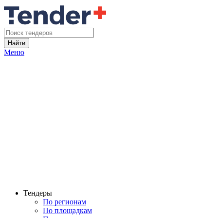
Найти
Меню
Тендеры
По регионам
По площадкам