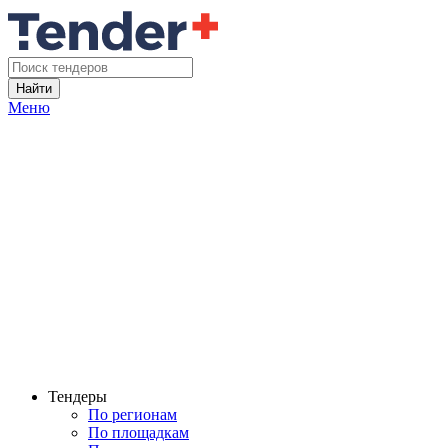
Найти
Меню
Тендеры
По регионам
По площадкам