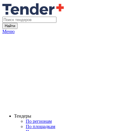
Найти
Меню
Тендеры
По регионам
По площадкам