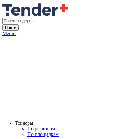
Найти
Меню
Тендеры
По регионам
По площадкам