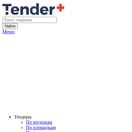
Найти
Меню
Тендеры
По регионам
По площадкам