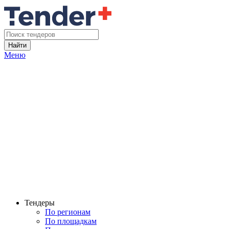
Найти
Меню
Тендеры
По регионам
По площадкам