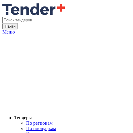
Найти
Меню
Тендеры
По регионам
По площадкам