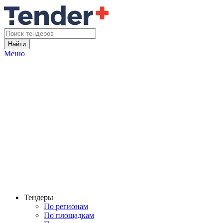
Найти
Меню
Тендеры
По регионам
По площадкам