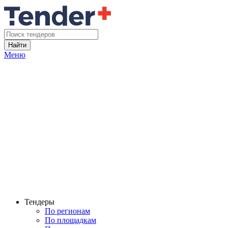
Найти
Меню
Тендеры
По регионам
По площадкам