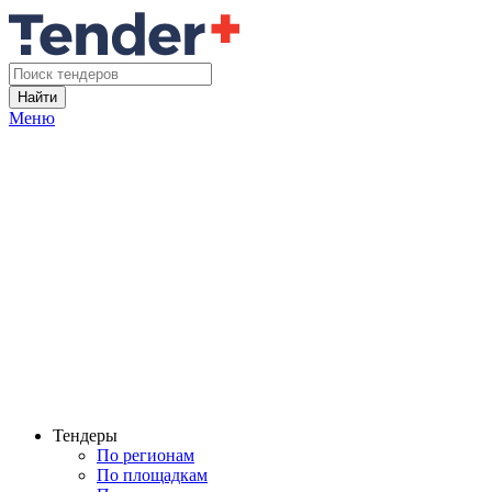
Найти
Меню
Тендеры
По регионам
По площадкам