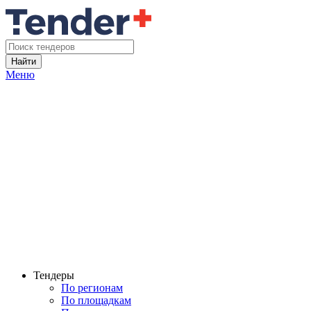
Найти
Меню
Тендеры
По регионам
По площадкам