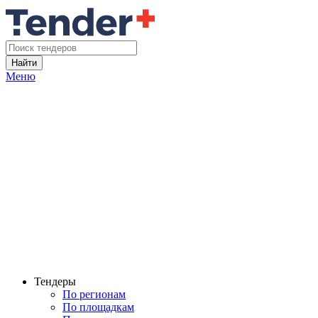
Найти
Меню
Тендеры
По регионам
По площадкам