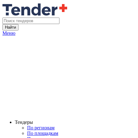
Найти
Меню
Тендеры
По регионам
По площадкам