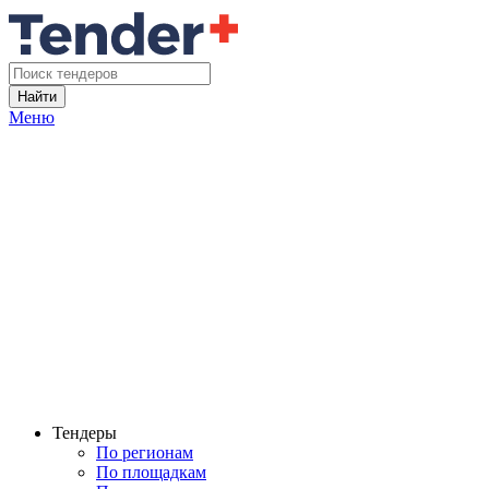
Найти
Меню
Тендеры
По регионам
По площадкам