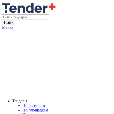
Найти
Меню
Тендеры
По регионам
По площадкам