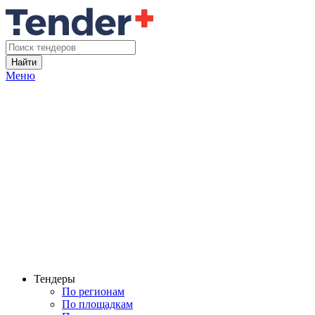
Найти
Меню
Тендеры
По регионам
По площадкам